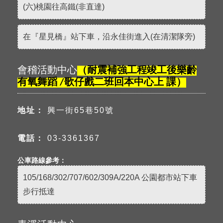
(六)桃園往高鐵(非直達)
在『星見橋』站下車，沿永佳街進入(在清潔隊旁)
會稽活動中心
（耐震補強工程竣工後樂齡
有氧舞蹈 /歌仔戲二班回本中心上 課
）
地址：
興一街65巷50號
電話：
03-3361367
公車路線參考：
105/168/302/707/602/309A/220A 公園都市站下車
步行抵達