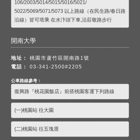
106/2003/5014/5015/5016/5021/
5022/5069/5071/5073 以上路線（在民生路/春日路
沿線）皆可塔乘 在水汴頭下車,沿莊敬路步行
開南大學
地址：
桃園市蘆竹區開南路1號
電話：
03-341-2500#2205
公車路線參考：
復興路『桃花園飯店』前搭桃園客運下列路線
(一)桃園站 往大園
(二)桃園站 往五塊厝