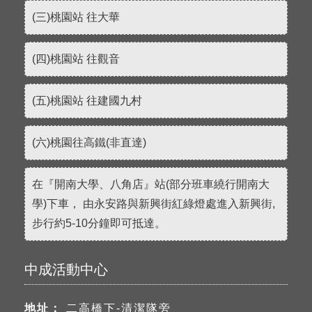
(三)桃園站 往大華
(四)桃園站 往觀音
(五)桃園站 往建國九村
(六)桃園往高鐵(非直達)
在『開南大學、八角店』站(部分班車繞行開南大
學)下車， 由永安路與新興街紅綠燈處進入新興街,
步行約5-10分鐘即可抵達。
中成活動中心
地址：
二高橋下-清潔隊旁